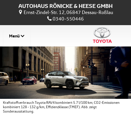
AUTOHAUS RÖNICKE & HEESE GMBH
Ernst-Zindel-Str. 12, 06847 Dessau-Roßlau
0340-550446
Menü
Kraftstoffverbrauch Toyota RAV4 kombiniert 5.7 l/100 km; CO2-Emissionen
kombiniert 128 - 132 g/km, Effizienzklasse (TMEF). Abb. zeigt
Sonderausstattung.