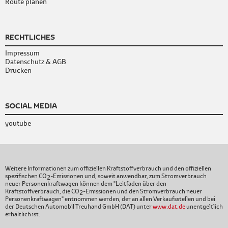
Route planen
RECHTLICHES
Impressum
Datenschutz & AGB
Drucken
SOCIAL MEDIA
youtube
Weitere Informationen zum offiziellen Kraftstoffverbrauch und den offiziellen
spezifischen CO
-Emissionen und, soweit anwendbar, zum Stromverbrauch
2
neuer Personenkraftwagen können dem "Leitfaden über den
Kraftstoffverbrauch, die CO
-Emissionen und den Stromverbrauch neuer
2
Personenkraftwagen" entnommen werden, der an allen Verkaufsstellen und bei
der Deutschen Automobil Treuhand GmbH (DAT) unter
www.dat.de
unentgeltlich
erhältlich ist.