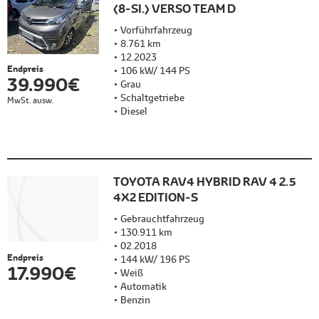
(8-SI.) VERSO TEAM D
Vorführfahrzeug
8.761 km
12.2023
Endpreis
106 kW/ 144 PS
39.990 €
Grau
Schaltgetriebe
MwSt. ausw.
Diesel
TOYOTA RAV4 HYBRID RAV 4 2.5
4X2 EDITION-S
Gebrauchtfahrzeug
130.911 km
02.2018
Endpreis
144 kW/ 196 PS
17.990 €
Weiß
Automatik
Benzin