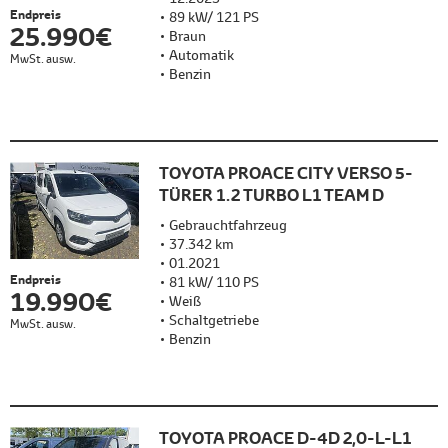
Endpreis
89 kW/ 121 PS
25.990 €
Braun
Automatik
MwSt. ausw.
Benzin
TOYOTA PROACE CITY VERSO 5-
TÜRER 1.2 TURBO L1 TEAM D
Gebrauchtfahrzeug
37.342 km
01.2021
Endpreis
81 kW/ 110 PS
19.990 €
Weiß
Schaltgetriebe
MwSt. ausw.
Benzin
TOYOTA PROACE D-4D 2,0-L-L1