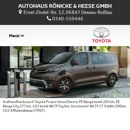
AUTOHAUS RÖNICKE & HEESE GMBH
Ernst-Zindel-Str. 12, 06847 Dessau-Roßlau
0340-550446
Menü
Kraftstoffverbrauch Toyota Proace Verso Electric PE Range komb 285 km, PE
Range City 377 km, CO2 komb WLTP 0 g/km, Stromverbr WLTP 27.9 kWh/100km,
CO2-Effizienzklasse (TMEF)