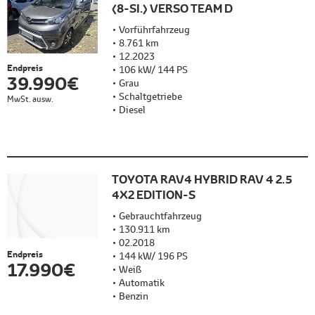
(8-SI.) VERSO TEAM D
Vorführfahrzeug
8.761 km
12.2023
Endpreis
106 kW/ 144 PS
39.990 €
Grau
Schaltgetriebe
MwSt. ausw.
Diesel
TOYOTA RAV4 HYBRID RAV 4 2.5
4X2 EDITION-S
Gebrauchtfahrzeug
130.911 km
02.2018
Endpreis
144 kW/ 196 PS
17.990 €
Weiß
Automatik
Benzin