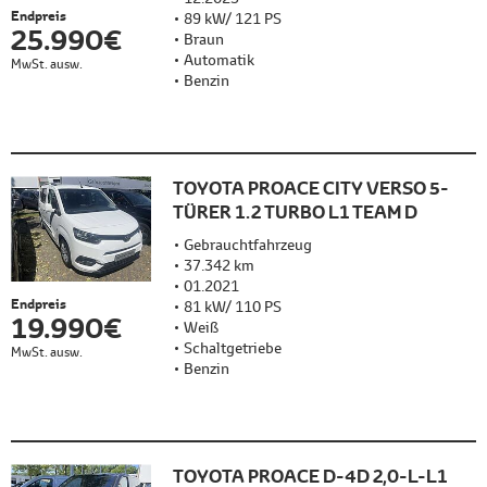
Endpreis
89 kW/ 121 PS
25.990 €
Braun
Automatik
MwSt. ausw.
Benzin
TOYOTA PROACE CITY VERSO 5-
TÜRER 1.2 TURBO L1 TEAM D
Gebrauchtfahrzeug
37.342 km
01.2021
Endpreis
81 kW/ 110 PS
19.990 €
Weiß
Schaltgetriebe
MwSt. ausw.
Benzin
TOYOTA PROACE D-4D 2,0-L-L1