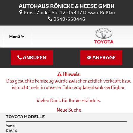
AUTOHAUS RÖNICKE & HEESE GMBH
Ernst-Zindel-Str. 12, 06847 Dessau-Roßlau
0340-550446
Menü
ANRUFEN
ANFRAGE
Hinweis:
Das gesuchte Fahrzeug wurde zwischenzeitlich verkauft bzw.
ist nicht mehr in unserer Fahrzeugdatenbank verfügbar.
Vielen Dank für Ihr Verständnis.
Neue Suche
TOYOTA MODELLE
Yaris
RAV 4