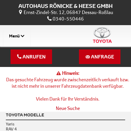
AUTOHAUS RÖNICKE & HEESE GMBH
Ernst-Zindel-Str. 12, 06847 Dessau-Roßlau
0340-550446
Menü
ANRUFEN
ANFRAGE
Hinweis:
Das gesuchte Fahrzeug wurde zwischenzeitlich verkauft bzw.
ist nicht mehr in unserer Fahrzeugdatenbank verfügbar.
Vielen Dank für Ihr Verständnis.
Neue Suche
TOYOTA MODELLE
Yaris
RAV 4